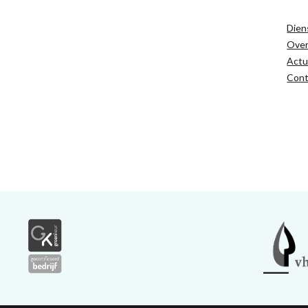
Dien
Ove
Actu
Cont