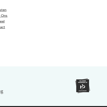
sten
r Ons
eel
act