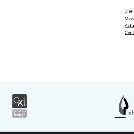
Dien
Ove
Actu
Cont