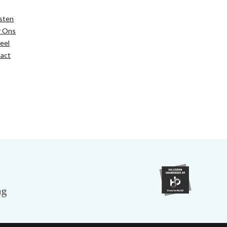
sten
r Ons
eel
act