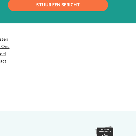
STUUR EEN BERICHT
sten
r Ons
eel
act