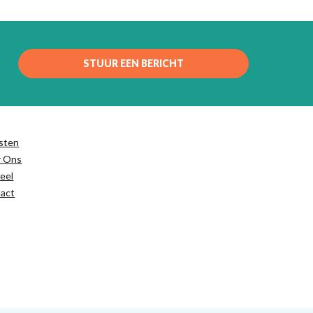
STUUR EEN BERICHT
sten
r Ons
eel
act