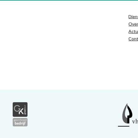
Dien
Ove
Actu
Cont