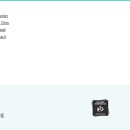
sten
r Ons
eel
act