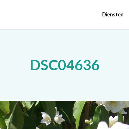
Diensten
DSC04636