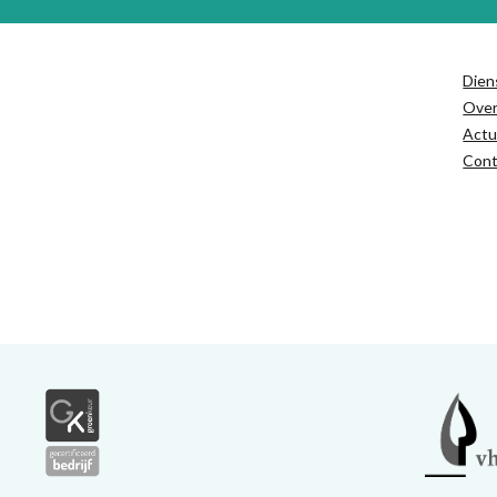
Dien
Ove
Actu
Cont