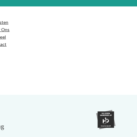
sten
r Ons
eel
act