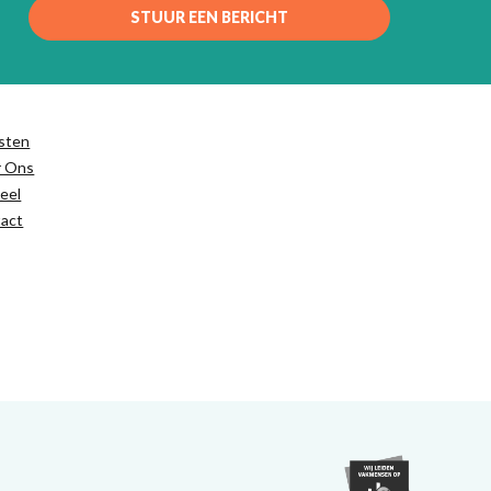
STUUR EEN BERICHT
sten
r Ons
eel
act