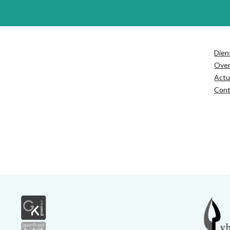
Dien
Ove
Actu
Cont