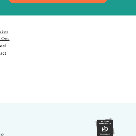
sten
r Ons
eel
act